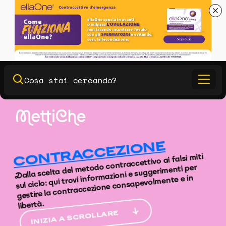
CONTRACCEZIONE
Dalla scelta del metodo contraccettivo ai falsi miti
sul ciclo: qui trovi informazioni e suggerimenti per
gestire la contraccezione consapevolmente e in
libertà.
INIZIA A SCROLLARE