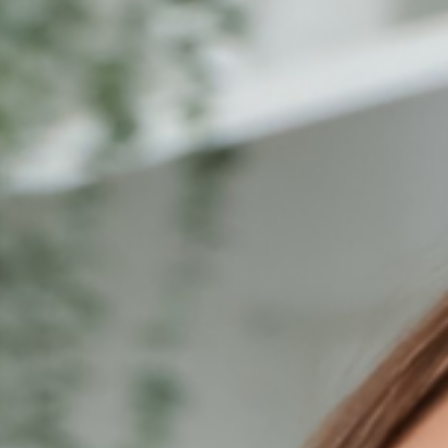
ZA FILTRI
BENESSERE SESSUALE
SENZA FILTRI
 ARTICOLI
 SESSUALI
ONE SESSUALE
OTIDIANE
DI SESSO