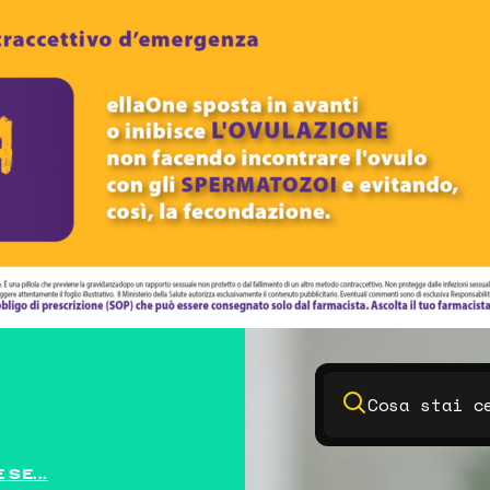
SE...