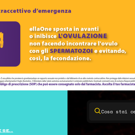
SE...