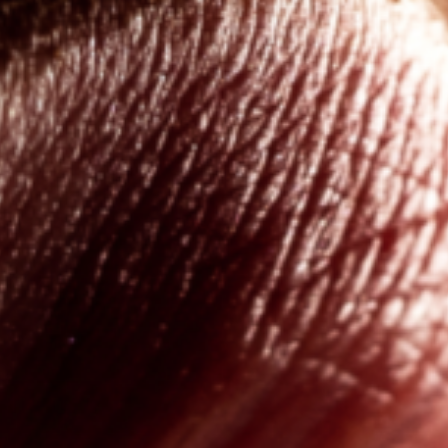
SUALE
SENZA FILTRI
BENESSERE SESSUAL
SENZA FILTRI
 ARTICOLI
 SESSUALI
ONE SESSUALE
OTIDIANE
DI SESSO