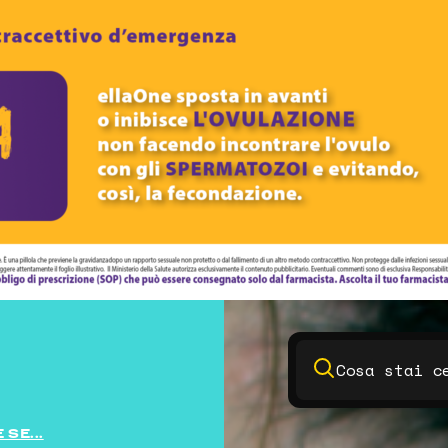
SE...