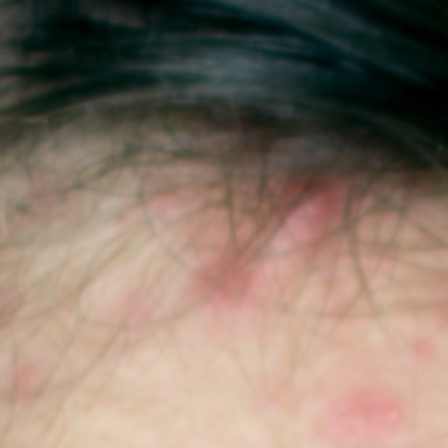
 FILTRI
ESSERE SESSUALE
SENZA FILTRI
 ARTICOLI
 SESSUALI
ONE SESSUALE
OTIDIANE
DI SESSO