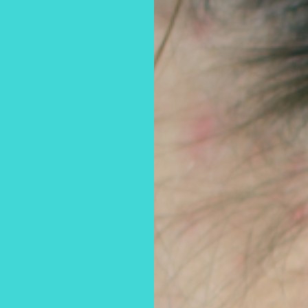
E
A FILTRI
CONTRACCEZIONE
BENESSERE SESSUALE
SENZA FILTRI
SENZA
BEN
TUTTI GLI ARTICOLI
TUTTI GLI
INTIMITÀ E RELAZIONI
PRATICHE
IDENTITÀ SESSUALI
EDUCAZI
DISFUNZIONI SESSUALI
SFIDE QU
INFEZIONI SESSUALI
IL PROGETTO
PILLOLE 