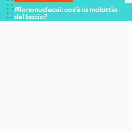
Mononucleosi: cos’è la malattia
del bacio?
Pubblicato: 16 maggio 2024
|
Aggiornato: 27 gennaio 2026
ARTICOLO A CURA DI
Redazione
Esperti in digital marketing farmaceutico
Benessere sessuale
Infezioni sessuali
Mononucleosi: c
Hai mai sentito parlare
della malattia del bacio?
Scopri tutto sulla
mononucleosi in questo
articolo: dai sintomi alle