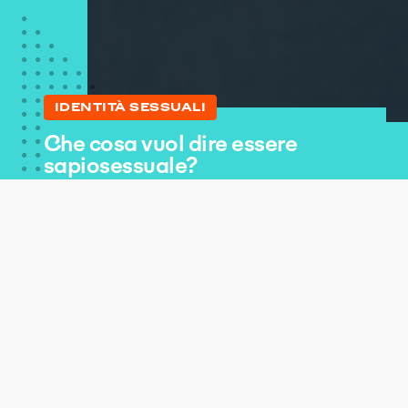
IDENTITÀ SESSUALI
Che cosa vuol dire essere
sapiosessuale?
Pubblicato: 11 settembre 2024
|
Aggiornato: 2 luglio 2025
ARTICOLO A CURA DI
Paola Toia
Lifestyle & Wellness Editor
Benessere sessuale
Identità sessuali
Che cosa vuol di
Anche se potrebbe